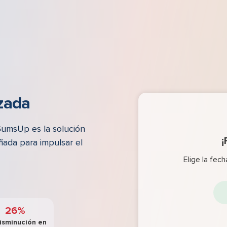
zada
 GumsUp es la solución
¡
ñada para impulsar el
Elige la fec
26%
isminución en