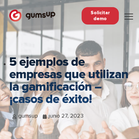
Solicitar
demo
5 ejemplos de
empresas que utilizan
la gamificación –
¡casos de éxito!
gumsup
junio 27, 2023